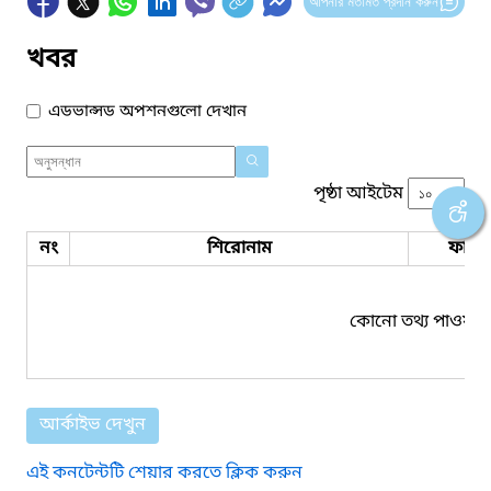
আপনার মতামত প্রদান করুন
খবর
এডভান্সড অপশনগুলো দেখান
পৃষ্ঠা আইটেম
নং
শিরোনাম
ফাইল
কোনো তথ্য পাওয়া য
আর্কাইভ দেখুন
এই কনটেন্টটি শেয়ার করতে ক্লিক করুন