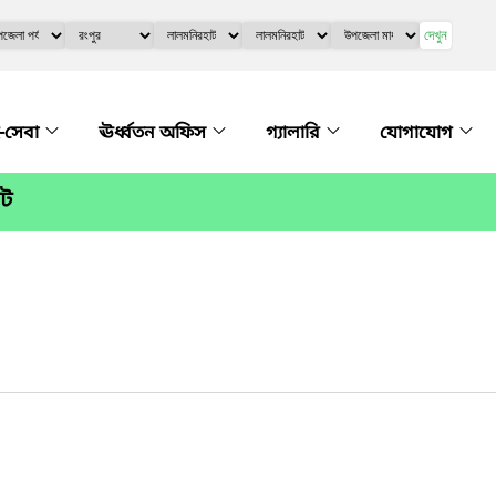
দেখুন
-সেবা
ঊর্ধ্বতন অফিস
গ্যালারি
যোগাযোগ
াট