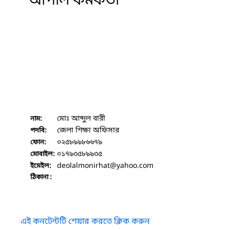
আপীল কর্মকর্তা
মোঃ আব্দুল বারী
নাম:
জেলা শিক্ষা অফিসার
পদবি:
০২৫৮৯৯৮৬৬৭৯
ফোন:
০১৭৯৩৫৮৯৯৩৫
মোবাইল:
deolalmonirhat
@yahoo.com
ইমেইল:
ঠিকানা :
এই কনটেন্টটি শেয়ার করতে ক্লিক করুন